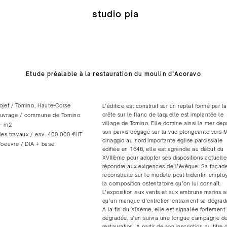
studio pia
Etude préalable à la restauration du moulin d’Acoravo
rojet / Tomino, Haute-Corse
L’édifice est construit sur un replat formé par la
crête sur le flanc de laquelle est implantée le
'ouvrage / commune de Tomino
village de Tomino. Elle domine ainsi la mer dep
 - m2
son parvis dégagé sur la vue plongeante vers 
es travaux / env. 400 000 €HT
cinaggio au nord.Importante église paroissiale
d'oeuvre / DIA + base
édifiée en 1646, elle est agrandie au début du
XVIIIème pour adopter ses dispositions actuelle
répondre aux exigences de l’évêque. Sa façade
reconstruite sur le modèle post-tridentin emplo
la composition ostentatoire qu’on lui connaît.
L’exposition aux vents et aux embruns marins ai
qu’un manque d’entretien entrainent sa dégrada
A la fin du XIXème, elle est signalée fortement
dégradée, s’en suivra une longue campagne d
restauration. A partir de son inscription au titre 