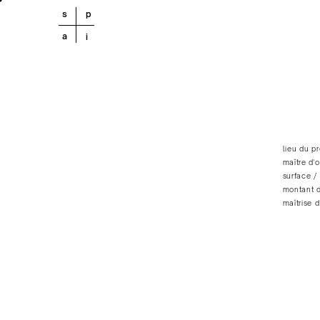
s
p
a
i
lieu du p
maître d
surface /
montant d
maîtrise 