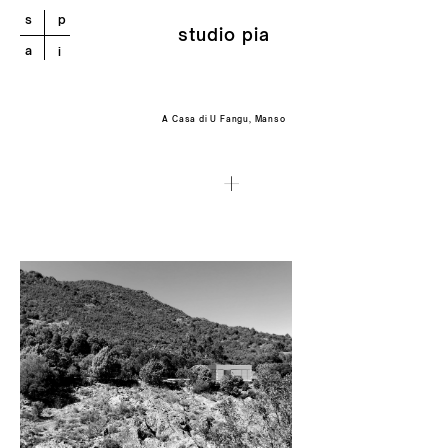
s
p
studio pia
a
i
A Casa di U Fangu, Manso